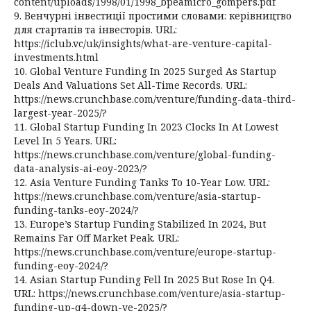
content/uploads/1998/01/1998_bpeamicro_gompers.pdf
9. Венчурні інвестиції простими словами: керівництво
для стартапів та інвесторів. URL:
https://iclub.vc/uk/insights/what-are-venture-capital-
investments.html
10. Global Venture Funding In 2025 Surged As Startup
Deals And Valuations Set All-Time Records. URL:
https://news.crunchbase.com/venture/funding-data-third-
largest-year-2025/?
11. Global Startup Funding In 2023 Clocks In At Lowest
Level In 5 Years. URL:
https://news.crunchbase.com/venture/global-funding-
data-analysis-ai-eoy-2023/?
12. Asia Venture Funding Tanks To 10-Year Low. URL:
https://news.crunchbase.com/venture/asia-startup-
funding-tanks-eoy-2024/?
13. Europe’s Startup Funding Stabilized In 2024, But
Remains Far Off Market Peak. URL:
https://news.crunchbase.com/venture/europe-startup-
funding-eoy-2024/?
14. Asian Startup Funding Fell In 2025 But Rose In Q4.
URL: https://news.crunchbase.com/venture/asia-startup-
funding-up-q4-down-ye-2025/?