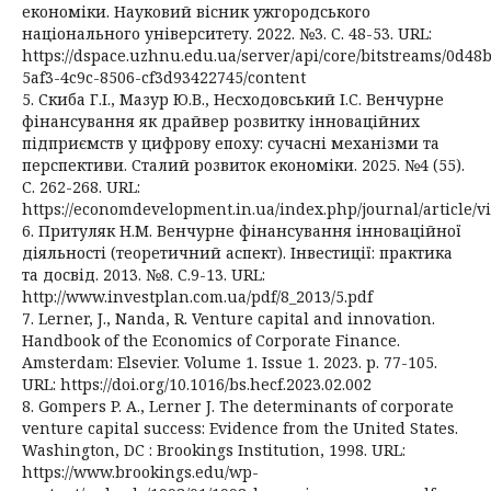
економіки. Науковий вісник ужгородського
національного університету. 2022. №3. С. 48-53. URL:
https://dspace.uzhnu.edu.ua/server/api/core/bitstreams/0d48
5af3-4c9c-8506-cf3d93422745/content
5. Скиба Г.І., Мазур Ю.В., Несходовський І.С. Венчурне
фінансування як драйвер розвитку інноваційних
підприємств у цифрову епоху: сучасні механізми та
перспективи. Сталий розвиток економіки. 2025. №4 (55).
С. 262-268. URL:
https://economdevelopment.in.ua/index.php/journal/article/v
6. Притуляк Н.М. Венчурне фінансування інноваційної
діяльності (теоретичний аспект). Інвестиції: практика
та досвід. 2013. №8. С.9-13. URL:
http://www.investplan.com.ua/pdf/8_2013/5.pdf
7. Lerner, J., Nanda, R. Venture capital and innovation.
Handbook of the Economics of Corporate Finance.
Amsterdam: Elsevier. Volume 1. Issue 1. 2023. р. 77-105.
URL: https://doi.org/10.1016/bs.hecf.2023.02.002
8. Gompers P. A., Lerner J. The determinants of corporate
venture capital success: Evidence from the United States.
Washington, DC : Brookings Institution, 1998. URL:
https://www.brookings.edu/wp-