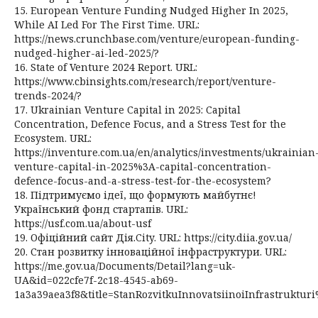
15. European Venture Funding Nudged Higher In 2025,
While AI Led For The First Time. URL:
https://news.crunchbase.com/venture/european-funding-
nudged-higher-ai-led-2025/?
16. State of Venture 2024 Report. URL:
https://www.cbinsights.com/research/report/venture-
trends-2024/?
17. Ukrainian Venture Capital in 2025: Capital
Concentration, Defence Focus, and a Stress Test for the
Ecosystem. URL:
https://inventure.com.ua/en/analytics/investments/ukrainian
venture-capital-in-2025%3A-capital-concentration-
defence-focus-and-a-stress-test-for-the-ecosystem?
18. Підтримуємо ідеї, що формують майбутнє!
Український фонд стартапів. URL:
https://usf.com.ua/about-usf
19. Офіційний сайт Дія.City. URL: https://city.diia.gov.ua/
20. Стан розвитку інноваційної інфраструктури. URL:
https://me.gov.ua/Documents/Detail?lang=uk-
UA&id=022cfe7f-2c18-4545-ab69-
1a3a39aea3f8&title=StanRozvitkuInnovatsiinoiInfrastruktur