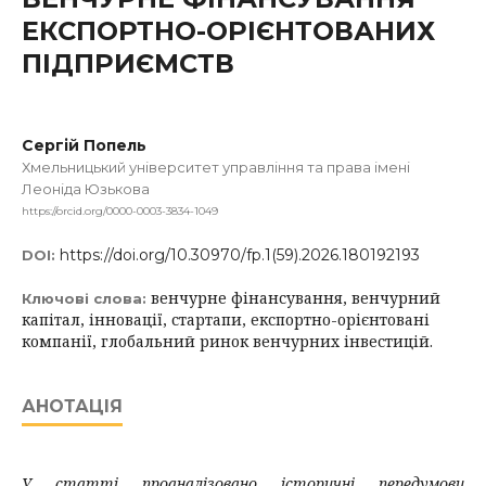
ЕКСПОРТНО-ОРІЄНТОВАНИХ
ПІДПРИЄМСТВ
Сергій Попель
Хмельницький університет управління та права імені
Леоніда Юзькова
https://orcid.org/0000-0003-3834-1049
https://doi.org/10.30970/fp.1(59).2026.180192193
DOI:
венчурне фінансування, венчурний
Ключові слова:
капітал, інновації, стартапи, експортно-орієнтовані
компанії, глобальний ринок венчурних інвестицій.
АНОТАЦІЯ
У статті проаналізовано історичні передумови