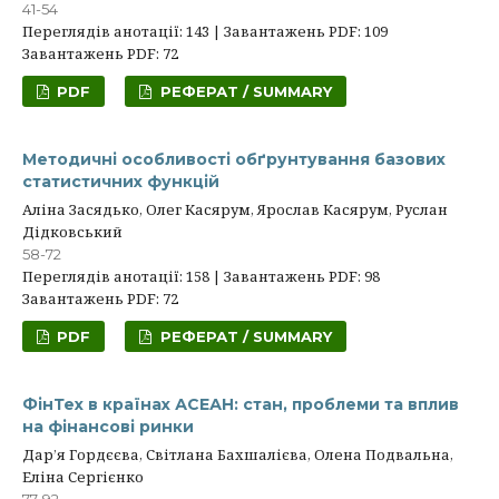
41-54
Переглядів анотації: 143 | Завантажень PDF: 109
Завантажень PDF: 72
PDF
РЕФЕРАТ / SUMMARY
Методичні особливості обґрунтування базових
статистичних функцій
Аліна Засядько, Олег Касярум, Ярослав Касярум, Руслан
Дідковський
58-72
Переглядів анотації: 158 | Завантажень PDF: 98
Завантажень PDF: 72
PDF
РЕФЕРАТ / SUMMARY
ФінТех в країнах АСЕАН: стан, проблеми та вплив
на фінансові ринки
Дар’я Гордєєва, Світлана Бахшалієва, Олена Подвальна,
Еліна Сергієнко