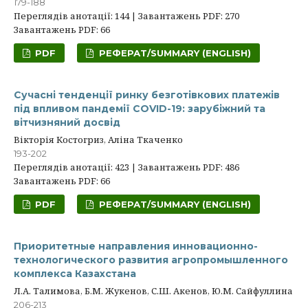
179-188
Переглядів анотації: 144 | Завантажень PDF: 270
Завантажень PDF: 66
PDF
РЕФЕРАТ/SUMMARY (ENGLISH)
Сучасні тенденції ринку безготівкових платежів
під впливом пандемії COVID-19: зарубіжний та
вітчизняний досвід
Вікторія Костогриз, Аліна Ткаченко
193-202
Переглядів анотації: 423 | Завантажень PDF: 486
Завантажень PDF: 66
PDF
РЕФЕРАТ/SUMMARY (ENGLISH)
Приоритетные направления инновационно-
технологического развития агропромышленного
комплекса Казахстана
Л.А. Талимова, Б.М. Жукенов, С.Ш. Акенов, Ю.М. Сайфуллина
206-213