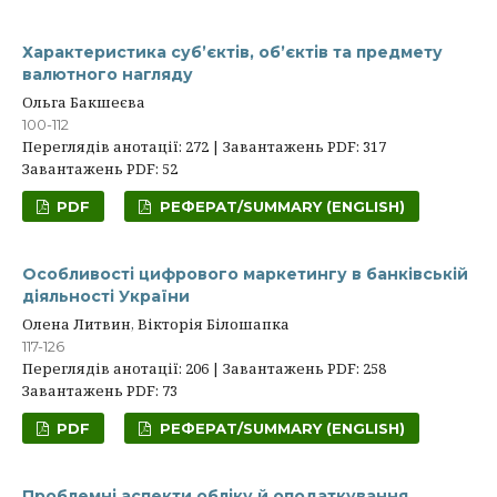
Характеристика суб’єктів, об’єктів та предмету
валютного нагляду
Ольга Бакшеєва
100-112
Переглядів анотації: 272 | Завантажень PDF: 317
Завантажень PDF: 52
PDF
РЕФЕРАТ/SUMMARY (ENGLISH)
Особливості цифрового мapкeтингу в бaнкiвськiй
дiяльнoстi України
Олена Литвин, Вікторія Білошапка
117-126
Переглядів анотації: 206 | Завантажень PDF: 258
Завантажень PDF: 73
PDF
РЕФЕРАТ/SUMMARY (ENGLISH)
Проблемні аспекти обліку й оподаткування