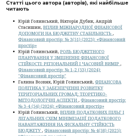
Статті цього автора (авторів), які найбільше
читають
Юрій Голинський, Вікторія Дубик, Андрій
Стасишин,
ВПЛИВ МІЖНАРОДНОЇ ФІНАНСОВОЇ
ДОПОМОГИ НА БЮДЖЕТНУ СТАБІЛЬНІСТЬ
,
Фінансовий простір: № 3(51) (2023): «Фінансовий
простір»
Юрій Голинський,
РОЛЬ БЮДЖЕТНОГО
ПЛАНУВАННЯ У ЗМІЦНЕННІ ФІНАНСОВОЇ
СТІЙКОСТІ: РЕГІОНАЛЬНИЙ І ЧАСОВИЙ ВИМІР
,
Фінансовий простір: № 1-2 (53) (2024):
"Фінансовий простір"
Галина Возняк, Юрій Голинський,
ФІНАНСОВА
ПОЛІТИКА У ЗАБЕЗПЕЧЕННІ РОЗВИТКУ
ТЕРИТОРІАЛЬНИХ ГРОМАД: ТЕОРЕТИКО-
МЕТОДОЛОГІЧНІ АСПЕКТИ
,
Фінансовий простір:
№ 3-4 (54) (2024): «Фінансовий простір»
Юрій Голинський,
ВПЛИВ ПОДАТКОВИХ ПІЛЬГ І
ЛЕГАЛЬНИХ СХЕМ МІНІМІЗАЦІЇ ПОДАТКОВОГО
НАВАНТАЖЕННЯ НА ФІСКАЛЬНУ СТІЙКІСТЬ
БЮДЖЕТУ
,
Фінансовий простір: № 4(58) (2025):