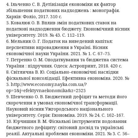
4. Ільченко С. В. Детінізація економіки як фактор
збільшення податкових надходжень : монографія.
Харків: Фоліо, 2017. 310 с.
5. Ковалюк О. В. Вплив змін податкових ставок на
податкові надходження бюджету. Економічний вісник
університету. 2019. № 43. С. 112–119.
6. Мельник О. Г. Податок на виведений капітал:
перспективи впровадження в Україні. Вісник
економічної науки України. 2021. № 1. С. 67–75.
7. Петренко О. М. Оподаткування та бюджетна система
України : підручник. Одеса: Астропринт, 2018. 420 с.
8. Світлична В. Ю. Соціально-економічні наслідки
фіскальної консолідації. Ефективна економіка. 2020. №
5. http://www.economy.nayka.com.ua/?
op=1&j=efektyvnaekonomika&z=2525
9. Шевченко О. В. Бюджетний дефіцит та методи його
скорочення в умовах економічної трансформації.
Науковий вісник Ужгородського національного
університету. Серія: Економіка. 2019. № 24. С. 162–167.
10. Юрчишин В. М. Фіскальні інструменти подолання
бюджетного дефіциту: світовий досвід та українські
реалії. Актуальні проблеми економіки. 2021. № 3. С. 56–