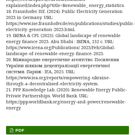
explained/index.php?title=Renewable_ energy_statistics.
18. Fraunhofer ISE. (2024). Public Electricity Generation
2023 in Germany. URL:
https://www.ise.fraunhofer.de/en/publications/studies/public-
electricity-generation-2023.html.
19. IRENA & CPI. (2023). Global landscape of renewable
energy finance 2023. Abu Dhabi : IRENA, 132 с. URL:
https://www.irena.org/Publications/ 2023/Feb/Global-
landscape-of-renewable-energy-finance-2023.
20. Міжнародне енергетичне агентство. Посилення
України шляхом децентралізації енергетичної
системи. Париж : IEA, 2025. URL:
https://www.iea.org/reports/empowering-ukraine-
through-a-decentralised-electricity-system.
21. PPP Knowledge Lab. (2020). Renewable Energy Public-
Private Partnerships. World Bank. URL:
https://ppp.worldbank.org/energy-and-power/renewable-
energy.
PDF