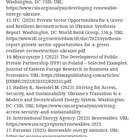
Washington, DC: CSIS. URL:
https://www.csis.org/analysis/developing-renewable-
energy-ukraine.
13. IFC. (2023). Private Sector Opportunities for a Green
and Resilient Reconstruction in Ukraine: Synthesis
Report. Washington, DC: World Bank Group, 156 p. URL:
https://www.ifc.org/content/dam/ifc/doc/2023/synthesis-
report-private-sector-opportunities-for-a-green-
resilient-reconstruction-ukraine.pdf.
14. Myszczyszyn J. (2022). The Development of Public-
Private Partnership (PPP) in Poland – Selected Examples.
Journal of Eastern Europe Research in Business and
Economics. URL: https://ibimapublishing.com/articles/
JEERBE/2022/820332/820332.pdf.
15. Hadley R., Haendel M. (2025). Striving for Access,
Security, and Sustainability: Ukraine's Transition to a
Modern and Decentralized Energy System. Washington,
DC: CSIS. URL: https://www.csis.org/analysis/striving-
access-security-and-sustainability.
16. International Energy Agency. (2023). Renewables. URL:
https://www.iea.org/reports/renewables-2023.
17. Eurostat. (2025). Renewable energy statistics. URL:
https://ec.europa.eu/eurostat/statistics-