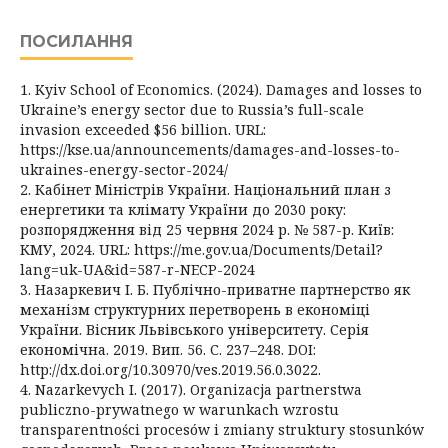
ПОСИЛАННЯ
1. Kyiv School of Economics. (2024). Damages and losses to
Ukraine’s energy sector due to Russia’s full-scale
invasion exceeded $56 billion. URL:
https://kse.ua/announcements/damages-and-losses-to-
ukraines-energy-sector-2024/
2. Кабінет Міністрів України. Національний план з
енергетики та клімату України до 2030 року:
розпорядження від 25 червня 2024 р. № 587-р. Київ:
КМУ, 2024. URL: https://me.gov.ua/Documents/Detail?
lang=uk-UA&id=587-r-NECP-2024
3. Назаркевич І. Б. Публічно-приватне партнерство як
механізм структурних перетворень в економіці
України. Вісник Львівського університету. Серія
економічна. 2019. Вип. 56. С. 237–248. DOI:
http://dx.doi.org/10.30970/ves.2019.56.0.3022.
4. Nazarkevych I. (2017). Organizacja partnerstwa
publiczno-prywatnego w warunkach wzrostu
transparentności procesów i zmiany struktury stosunków