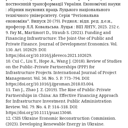
поствоєнній трансформації України. Економічні науки
: збірник наукових праць Луцького національного
технічного університету. Серія “Регіональна
економіка”. Випуск 20 (79). Редкол.: відп. ред. д.е.н.,
професор Л.Л. Ковальська. Луцьк : ВІП ЛНТУ, 2023. 252 с.
9. Fay M., Martimort D., Straub S. (2021). Funding and
Financing Infrastructure: The Joint-Use of Public and
Private Finance. Journal of Development Economics. Vol.
150. Art. 102629. DOI:
https://doi.org/10.1016/j.jdeveco.2021.102629.
10. Cui C., Liu Y., Hope A., Wang J. (2018). Review of Studies
on the Public–Private Partnerships (PPP) for
Infrastructure Projects. International Journal of Project
Management. Vol. 36. No. 5. P. 773–794. DOI:
https://doi.org/10.1016/j.ijproman.2018.03.004.
11. Tan J., Zhao J. Z. (2019). The Rise of Public-Private
Partnerships in China: An Effective Financing Approach
for Infrastructure Investment. Public Administration
Review. Vol. 79. No. 4. P. 514–518. DOI:
https://doi.org/10.1111/puar.13046.
12. CSIS Ukraine Economic Reconstruction Commission.
(2023). Developing Renewable Energy in Ukraine.