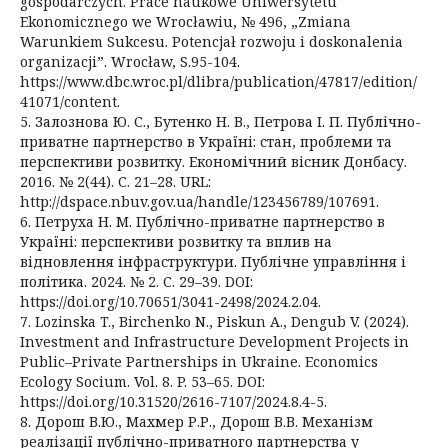
gospodarczych. Prace naukowe Uniwersytetu
Ekonomicznego we Wrocławiu, № 496, „Zmiana
Warunkiem Sukcesu. Potencjał rozwoju i doskonalenia
organizacji”. Wrocław, S.95-104.
https://www.dbc.wroc.pl/dlibra/publication/47817/edition/
41071/content.
5. Залознова Ю. С., Бутенко Н. В., Петрова І. П. Публічно-
приватне партнерство в Україні: стан, проблеми та
перспективи розвитку. Економічний вісник Донбасу.
2016. № 2(44). С. 21–28. URL:
http://dspace.nbuv.gov.ua/handle/123456789/107691.
6. Петруха Н. М. Публічно-приватне партнерство в
Україні: перспективи розвитку та вплив на
відновлення інфраструктури. Публічне управління і
політика. 2024. № 2. С. 29–39. DOI:
https://doi.org/10.70651/3041-2498/2024.2.04.
7. Lozinska T., Birchenko N., Piskun A., Dengub V. (2024).
Investment and Infrastructure Development Projects in
Public–Private Partnerships in Ukraine. Economics
Ecology Socium. Vol. 8. P. 53–65. DOI:
https://doi.org/10.31520/2616-7107/2024.8.4-5.
8. Дорош В.Ю., Махмер Р.Р., Дорош В.В. Механізм
реалізації публічно-приватного партнерства у