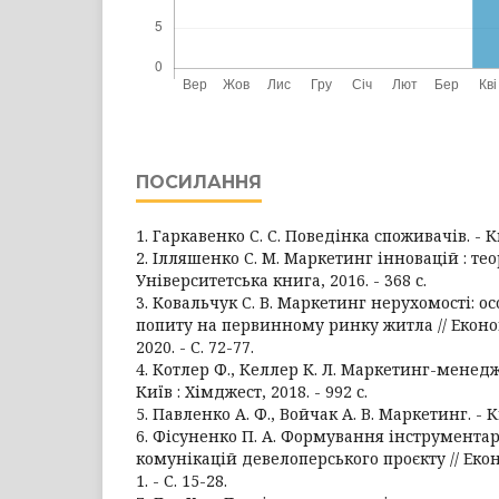
ПОСИЛАННЯ
1. Гаркавенко С. С. Поведінка споживачів. - Киї
2. Ілляшенко С. М. Маркетинг інновацій : теор
Університетська книга, 2016. - 368 с.
3. Ковальчук С. В. Маркетинг нерухомості: 
попиту на первинному ринку житла // Економі
2020. - С. 72-77.
4. Котлер Ф., Келлер К. Л. Маркетинг-менеджм
Київ : Хімджест, 2018. - 992 с.
5. Павленко А. Ф., Войчак А. В. Маркетинг. - Ки
6. Фісуненко П. А. Формування інструмента
комунікацій девелоперського проєкту // Екон
1. - С. 15-28.