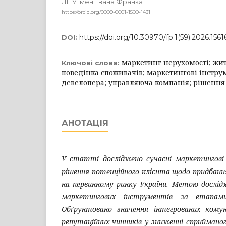
ЛНУ імені Івана Франка
https://orcid.org/0009-0001-1500-1431
https://doi.org/10.30970/fp.1(59).2026.156
DOI:
маркетинг нерухомості; жи
Ключові слова:
поведінка споживачів; маркетингові інстру
девелопера; управляюча компанія; рішення 
АНОТАЦІЯ
У статті досліджено сучасні маркетингові
рішення потенційного клієнта щодо придбан
на первинному ринку України. Метою дослід
маркетингових інструментів за етапами
Обґрунтовано значення інтегрованих комуні
репутаційних чинників у зниженні сприймано