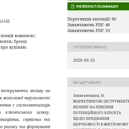
РЕФЕРАТ/SUMMARY
Переглядів анотації: 80
164165
Завантажень PDF: 46
Завантажень PDF: 19
тловий комплекс;
менти; бренд
про купівлю.
ОПУБЛІКОВАНО
2026-03-31
ЯК ЦИТУВАТИ
 інструменти впливу на
Завальницька, Н.
ня житлової нерухомості
МАРКЕТИНГОВІ ІНСТРУМЕНТ
ження є систематизація
ВПЛИВУ НА РІШЕННЯ
 клієнтського шляху.
ПОТЕНЦІЙНОГО КЛІЄНТА
ЩОДО ПРИДБАННЯ
каційних, сервісних та
НЕРУХОМОСТІ В ЖИТЛОВОМУ
го ризику та формуванні