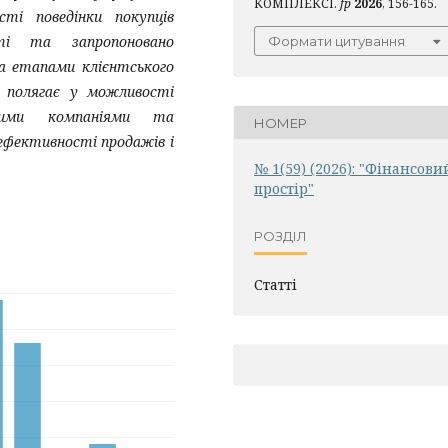
КОМПЛЕКСІ.
fp
2026
, 156-165.
сті поведінки покупців
ті та запропоновано
Формати цитування
а етапами клієнтського
 полягає у можливості
ькими компаніями та
НОМЕР
фективності продажів і
№ 1(59) (2026): "Фінансови
простір"
РОЗДІЛ
Статті