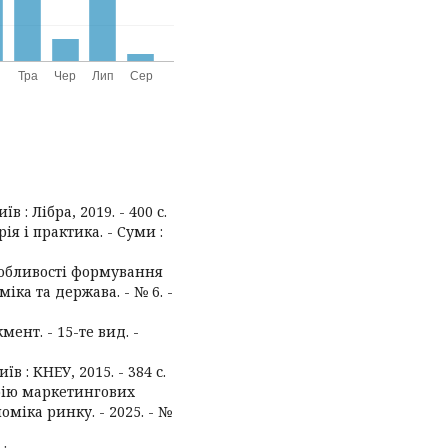
в : Лібра, 2019. - 400 с.
ія і практика. - Суми :
особливості формування
ка та держава. - № 6. -
ент. - 15-те вид. -
їв : КНЕУ, 2015. - 384 с.
рію маркетингових
оміка ринку. - 2025. - №