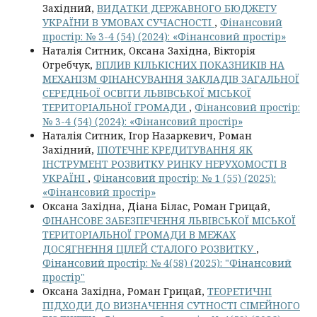
Західний,
ВИДАТКИ ДЕРЖАВНОГО БЮДЖЕТУ
УКРАЇНИ В УМОВАХ СУЧАСНОСТІ
,
Фінансовий
простір: № 3-4 (54) (2024): «Фінансовий простір»
Наталія Ситник, Оксана Західна, Вікторія
Огребчук,
ВПЛИВ КІЛЬКІСНИХ ПОКАЗНИКІВ НА
МЕХАНІЗМ ФІНАНСУВАННЯ ЗАКЛАДІВ ЗАГАЛЬНОЇ
СЕРЕДНЬОЇ ОСВІТИ ЛЬВІВСЬКОЇ МІСЬКОЇ
ТЕРИТОРІАЛЬНОЇ ГРОМАДИ
,
Фінансовий простір:
№ 3-4 (54) (2024): «Фінансовий простір»
Наталія Ситник, Ігор Назаркевич, Роман
Західний,
ІПОТЕЧНЕ КРЕДИТУВАННЯ ЯК
ІНСТРУМЕНТ РОЗВИТКУ РИНКУ НЕРУХОМОСТІ В
УКРАЇНІ
,
Фінансовий простір: № 1 (55) (2025):
«Фінансовий простір»
Оксана Західна, Діана Білас, Роман Грицай,
ФІНАНСОВЕ ЗАБЕЗПЕЧЕННЯ ЛЬВІВСЬКОЇ МІСЬКОЇ
ТЕРИТОРІАЛЬНОЇ ГРОМАДИ В МЕЖАХ
ДОСЯГНЕННЯ ЦІЛЕЙ СТАЛОГО РОЗВИТКУ
,
Фінансовий простір: № 4(58) (2025): "Фінансовий
простір"
Оксана Західна, Роман Грицай,
ТЕОРЕТИЧНІ
ПІДХОДИ ДО ВИЗНАЧЕННЯ СУТНОСТІ СІМЕЙНОГО