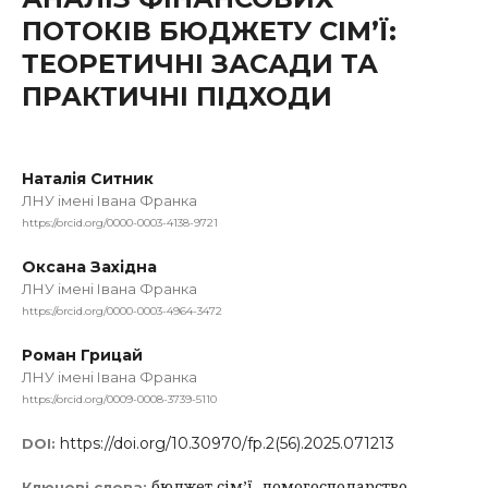
ПОТОКІВ БЮДЖЕТУ СІМ’Ї:
ТЕОРЕТИЧНІ ЗАСАДИ ТА
ПРАКТИЧНІ ПІДХОДИ
Наталія Ситник
ЛНУ імені Івана Франка
https://orcid.org/0000-0003-4138-9721
Оксана Західна
ЛНУ імені Івана Франка
https://orcid.org/0000-0003-4964-3472
Роман Грицай
ЛНУ імені Івана Франка
https://orcid.org/0009-0008-3739-5110
https://doi.org/10.30970/fp.2(56).2025.071213
DOI:
бюджет сім’ї, домогосподарство,
Ключові слова: