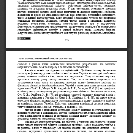
України функціонує під впливом багатьох ризиків 
–
макроекономічної нестабільності, 
зниження  платоспроможності  клієнтів,  руйнування  інфраструктури,  валютних 
коливань  та  зростання  кредитних  втрат.  У  цих  обста
винах  особливого  значення 
набуває  іноземний  капітал,  який  може  виступати  як  джерело  фінансової  стійкості, 
ліквідності та довіри до банківської системи, так і фактором потенційної вразливості 
через можливий відтік ресурсів, зміну страте
гій банківських установ або посилення 
зовнішньої  залежності.  Наявність  значної  частки  банків  з  іноземним  капіталом 
зумовлює  необхідність  детального  дослідження  їхньої  ролі  у  забезпеченні 
безперервності фінансового посередництва, кредитування економіки та п
ідтримання 
стабільності  фінансового  сектору  в  умовах  воєнного  стану.  Водночас  науково 
обґрунтована оцінка впливу іноземного капіталу на фінансову діяльність банківської 
135
ISSN
2304
-
1692
ФІНАНСОВИЙ
ПРОСТІР
202
6
No
1
(5
9
)
системи  в  умовах  війни  залишається  недостатньо  розробленою,  що  визначає 
актуальність даної теми та потребу в подальших дослідженнях.
Аналіз  останніх  досліджень  та  публікацій. 
Проблема  впливу  іноземного 
0)
капіталу на фінансову діяльність банківської системи України на сьогодні, особливо в 
умовах  повномасштабної  війни,  лишається  актуальною.  Тому  вітчизняні  науковці 
приділяли  чималу  увагу  цьому  питанню.  Так,  до  вітчизняних  науковців
,  які 
загострювали  свою  увагу  на  питаннях  проблем  впливу  іноземного  капіталу  на 
фінансову діяльність банківської системи Україні, а також проводили детальні аналізи 
відносяться Чуй І. Р., Мицак О. В., Андрейків Т. 
Я., Лозицька Н. Є. [3], які приділили 
особливу увагу законодавчому регулюванню діяльності банків з іноземним капіталом, 
Сус  Л.  В.,  Овсійчук  К.  В.  [7],  які  дослідили  стратегії  розвитку  більшості  банків  з 
іноземним капіталом в Україні, та Хома І. Б., Папірни
к С. Є. [8], які вдало змогли 
окреслити більшість позитивних та негативних наслідків впливу іноземного капіталу 
на банківську систему України. Крім того, питанням банківської системи приділяли 
увагу і інші науковці, зокрема: Форкун І., Гордєєва Т. [5].
Метою статті 
є проведення детального аналізу динаміки та структурних змін 
іноземного капіталу в банківському секторі України в умовах повномасштабної війни, 
а також виокремити позитивні та негативні наслідки впливу іноземного капіталу на 
фінансову діяльність банківсько
ї системи України. 
Виклад основних результатів. 
На сьогодні, у чинному законодавстві України 
немає чіткого визначення поняття «банківська система». Кожен науковець трактує її 
по  різному,  однак,  у  загальному,  ми  можемо  сказати,  що  банківська  система 
–
це 
складна,  внутрішньо  організована  та  динамічна  сист
ема,  яка  включає  комплекс 