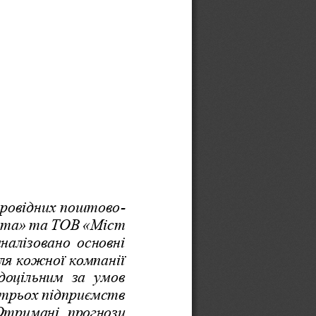
провідних поштово
-
та» та ТОВ «Міст 
налізовано  основні 
ля кожної компанії 
доцільним  за  умов 
 трь
ох підприємств 
 Отримані  прогнози 