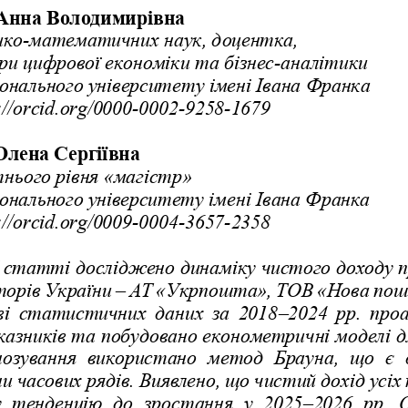
на Володимирівна
ико
-
м
атематичних
н
аук
, 
доцент
ка,
ри
цифрової
економіки
та
бізнес
-
аналітики
іональн
ого
університет
у
імені Івана Франка
://orcid.org/
0000
-
0002
-
9258
-
1679
Олена Сергіївна
тнього
рівня
«магістр»
іонального університету імені Івана Франка
//orcid.org/0009
-
0004
-
3657
-
2358
 статті досліджено динаміку чистого доходу 
орів України 
–
АТ «Укрпошта», ТОВ «Нова пош
і  статистичних даних за 2018
–
2024 рр. проа
казників та побудовано економетричні моделі д
нозування  використано  метод  Брауна,  що  є  
часових рядів. Виявлено, що чистий дохід усіх
у  тенденцію  до  зростання  у  2025
–
2026  рр
. 