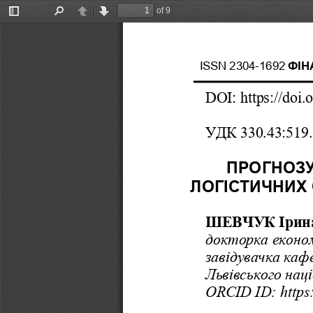
of 9
Toggle
Find
Previous
Next
Sidebar
ISSN
2304
-
1692
ФІН
DOI: https://doi.
УДК 330.43:519.
0)
ПРОГНОЗ
ЛОГІСТИЧНИХ
ШЕВЧУК Ірина
докторка
е
коно
завідувачка
каф
Львівськ
ого
нац
ORCID
ID: https