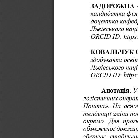
ЗАДОРОЖНА Ан
к
андидатка
ф
із
доцентка
кафед
Львівськ
ого
нац
ORCID
ID: https
КОВАЛЬЧУК
здобувачка
осві
Львівського нац
ORCID ID: https:
Анотація. 
У
логістичних операт
Пошта». На основ
тенденції зміни по
окремо.  Для  прог
обмеженої довжини 
зберігає  стабільн