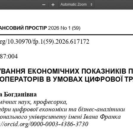
Zoom
Zoom
Out
In
АНСОВИЙ
ПРОСТІР
202
6
No
1
(5
9
)
org/10.30970/fp.1(59).2026.
6
1
7172
87:004
УВАННЯ ЕКОНОМІЧНИХ ПОКАЗНИКІВ
 ОПЕРАТОРІВ В УМОВАХ ЦИФРОВОЇ Т
 Богданівна
мічних
н
аук
, 
професор
ка,
едри
цифрової
економіки
та
бізнес
-
аналітики
іональн
ого
університет
у
імені Івана Франка
://orcid.org/
0000
-
0003
-
4386
-
3730